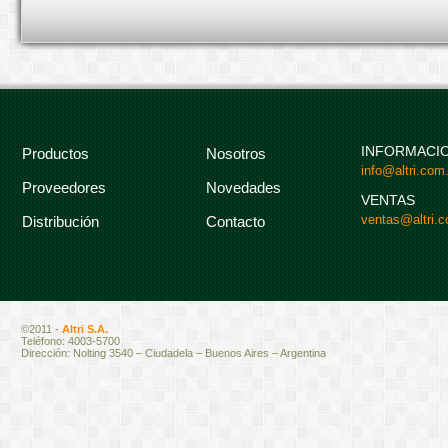
INFORMACI
Productos
Nosotros
info@altri.com.
Proveedores
Novedades
VENTAS
ventas@altri.c
Distribución
Contacto
©2011 -
Altri S.A.
Teléfono: 4003-5700
Dirección: Nolting 3540 – Ciudadela – Buenos Aires – Argentina