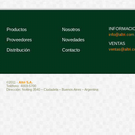
INFORMACI
Productos
Nosotros
info@altri.com.
Proveedores
Novedades
VENTAS
ventas@altri.c
Distribución
Contacto
©2011 -
Altri S.A.
Teléfono: 4003-5700
Dirección: Nolting 3540 – Ciudadela – Buenos Aires – Argentina