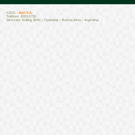
©2011 -
Altri S.A.
Teléfono: 4003-5700
Dirección: Nolting 3540 – Ciudadela – Buenos Aires – Argentina