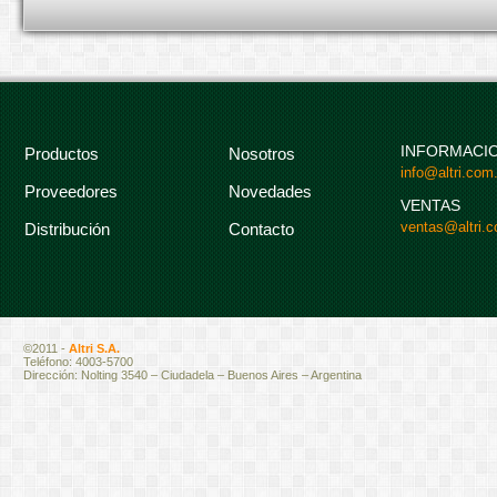
INFORMACI
Productos
Nosotros
info@altri.com.
Proveedores
Novedades
VENTAS
ventas@altri.c
Distribución
Contacto
©2011 -
Altri S.A.
Teléfono: 4003-5700
Dirección: Nolting 3540 – Ciudadela – Buenos Aires – Argentina