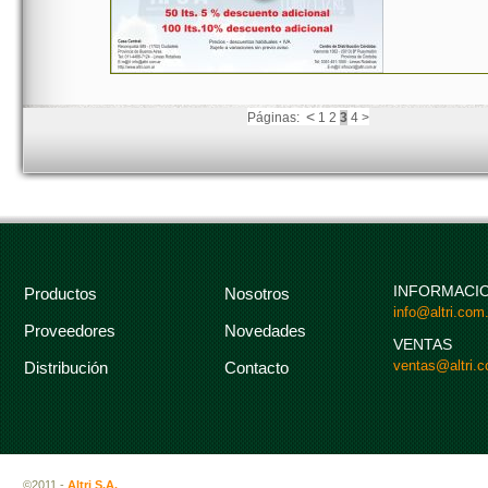
<
Páginas:
1
2
3
4
>
INFORMACI
Productos
Nosotros
info@altri.com.
Proveedores
Novedades
VENTAS
ventas@altri.c
Distribución
Contacto
©2011 -
Altri S.A.