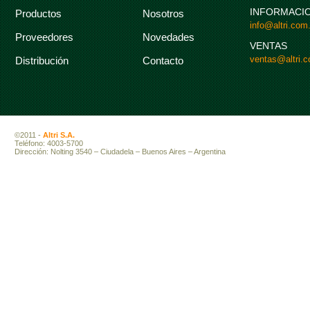
INFORMACI
Productos
Nosotros
info@altri.com.
Proveedores
Novedades
VENTAS
ventas@altri.c
Distribución
Contacto
©2011 -
Altri S.A.
Teléfono: 4003-5700
Dirección: Nolting 3540 – Ciudadela – Buenos Aires – Argentina