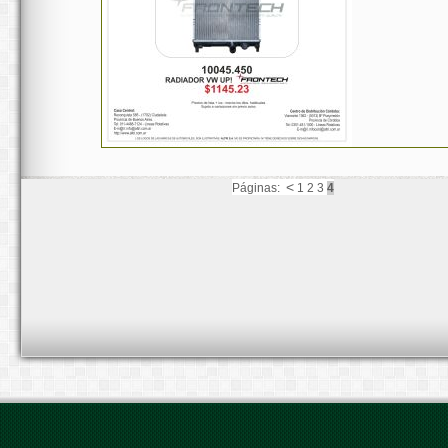
<
Páginas:
1
2
3
4