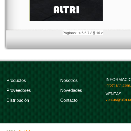
<
Páginas:
5
6
7
8
9
10
>
INFORMACI
Productos
Nosotros
info@altri.com.
Proveedores
Novedades
VENTAS
ventas@altri.c
Distribución
Contacto