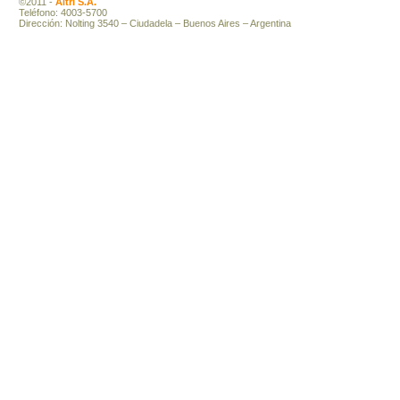
©2011 -
Altri S.A.
Teléfono: 4003-5700
Dirección: Nolting 3540 – Ciudadela – Buenos Aires – Argentina