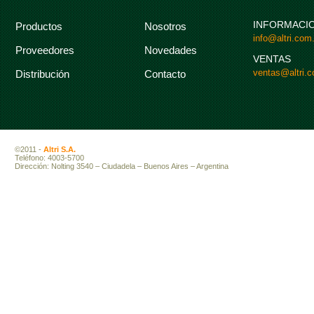
INFORMACI
Productos
Nosotros
info@altri.com.
Proveedores
Novedades
VENTAS
ventas@altri.c
Distribución
Contacto
©2011 -
Altri S.A.
Teléfono: 4003-5700
Dirección: Nolting 3540 – Ciudadela – Buenos Aires – Argentina